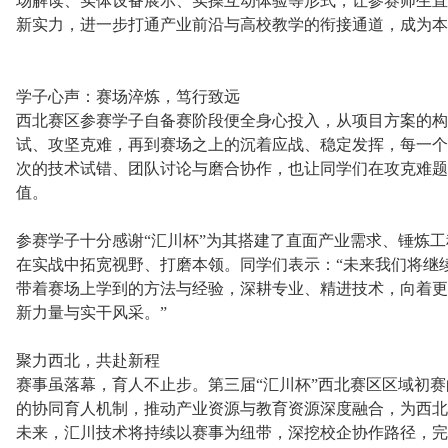
场解读、实体设备展示、实操互动体验等形式，让参赛师生直
新实力，进一步打通产业前沿与高校教学的衔接通道，成为本
学子心声：赛场淬炼，笃行致远
西北赛区参赛学子自备赛阶段便全身心投入，从项目方案的构
试、攻坚克难，再到赛场之上的沉着应战、稳定发挥，每一个
次的技术试错、团队讨论与磨合协作，也让同学们在攻克难题
值。
参赛学子十分感谢“汇川杯”为其搭建了直面产业需求、锤炼
在实战中拓宽视野、打磨本领。同学们表示：“未来我们将继
带着赛场上学到的方法与经验，深耕专业、精进技术，向着更
新力量与实干风采。”
聚力西北，共赴新程
赛事虽落幕，育人不止步。第三届“汇川杯”西北赛区区域初
的协同育人机制，推动产业资源与教育资源深度融合，为西北
未来，汇川技术将持续以赛事为纽带，深挖校企协作路径，完