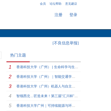
会员
论坛帮助
意见建议
注册
登录
[不良信息举报]
热门主题
香港科技大学（广州） | 生命科学与生物医学工程学域博士生录取开放日报名召集！
香港科技大学（广州）｜智能交通学域博士夏令营报名召集！
香港科技大学（广州）机器人与自主系统学域（ROAS）夏令营招募！
智领西北，匠造未来！第三届“汇川杯”西北赛区区域初赛圆满举行
香港科技大学广州｜可持续能源与环境学域博士招生宣讲会—西北工业大学专场