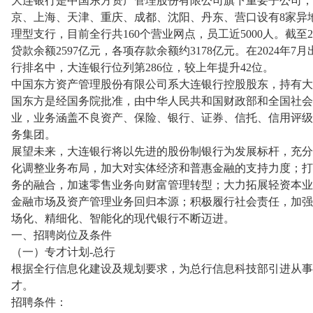
大连银行是中国东方资产管理股份有限公司旗下重要子公司，成立
京、上海、天津、重庆、成都、沈阳、丹东、营口设有8家异
理型支行，目前全行共160个营业网点，员工近5000人。截至2
贷款余额2597亿元，各项存款余额约3178亿元。在2024
行排名中，大连银行位列第286位，较上年提升42位。
中国东方资产管理股份有限公司系大连银行控股股东，持有大连银行
国东方是经国务院批准，由中华人民共和国财政部和全国社会
业，业务涵盖不良资产、保险、银行、证券、信托、信用评级
务集团。
展望未来，大连银行将以先进的股份制银行为发展标杆，充分
化调整业务布局，加大对实体经济和普惠金融的支持力度；打
务的融合，加速零售业务向财富管理转型；大力拓展轻资本业
金融市场及资产管理业务回归本源；积极履行社会责任，加强
场化、精细化、智能化的现代银行不断迈进。
一、招聘岗位及条件
（一）专才计划-总行
根据全行信息化建设及规划要求，为总行信息科技部引进从事
才。
招聘条件：